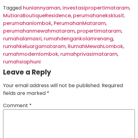
Tagged
huniannyaman
,
investasipropertimataram
,
MutiaraBoutiqueResidence
,
perumahaneksklusif
,
perumahanlombok
,
PerumahanMataram
,
perumahanmewahmataram
,
propertimataram
,
rumahalamasri
,
rumahdengankolamrenang
,
rumahkeluargamataram
,
RumahMewahLombok
,
rumahmodernlombok
,
rumahprivasimataram
,
rumahsiaphuni
Leave a Reply
Your email address will not be published.
Required
fields are marked
*
Comment
*