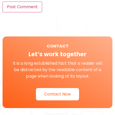
CONTACT
Let’s work together
It is a long established fact that a reader will
be distracted by the readable content of a
page when looking at its layout.
Contact Now