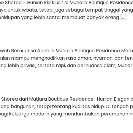
orea – Hunian Eksklusif di Mutiara Boutique Residence
 hanya untuk wisata, tetapi juga sebagai tempat tinggal
 kehidupan yang lebih santai membuat banyak orang […]
h Bernuansa Alam di Mutiara Boutique Residence Mem
hunian mampu menghadirkan rasa aman, nyaman, dan tena
g lebih privasi, tertata rapi, dan bernuansa alam, Mutiar
rea dari Mutiara Boutique Residence : Hunian Elegan 
ntang bangunan, tetapi tentang kualitas hidup. Di teng
n bagi keluarga modern yang mendambakan perumahan m