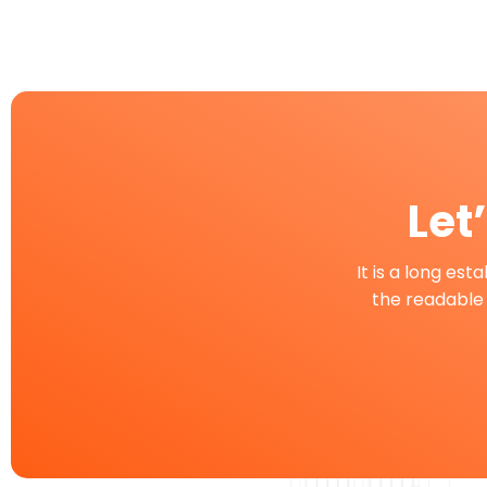
Let
It is a long est
the readable 