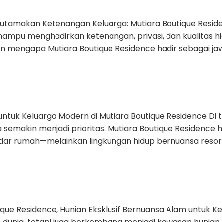
kan Ketenangan Keluarga: Mutiara Boutique Residenc
ampu menghadirkan ketenangan, privasi, dan kualitas hid
asan mengapa Mutiara Boutique Residence hadir sebagai 
k Keluarga Modern di Mutiara Boutique Residence Di
 semakin menjadi prioritas. Mutiara Boutique Residence 
dar rumah—melainkan lingkungan hidup bernuansa resor
Residence, Hunian Eksklusif Bernuansa Alam untuk Kelu
las dunia, tetapi juga berkembang menjadi kawasan huni