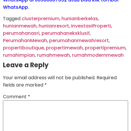
WhatsApp.
Tagged
clusterpremium
,
hunianberkelas
,
hunianmewah
,
hunianresort
,
InvestasiProperti
,
perumahanasri
,
perumahaneksklusif
,
PerumahanMewah
,
perumahanmewahresort
,
propertiboutique
,
propertimewah
,
propertipremium
,
rumahimpian
,
rumahmewah
,
rumahmodernmewah
Leave a Reply
Your email address will not be published.
Required
fields are marked
*
Comment
*