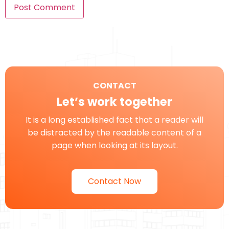
CONTACT
Let’s work together
It is a long established fact that a reader will
be distracted by the readable content of a
page when looking at its layout.
Contact Now