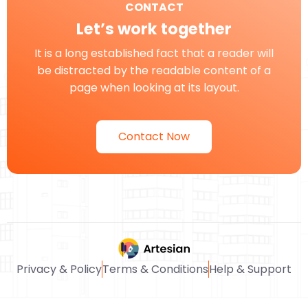
CONTACT
Let’s work together
It is a long established fact that a reader will
be distracted by the readable content of a
page when looking at its layout.
Contact Now
Privacy & Policy
Terms & Conditions
Help & Support