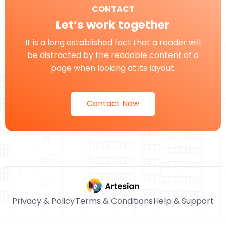
CONTACT
Let’s work together
It is a long established fact that a reader will
be distracted by the readable content of a
page when looking at its layout.
Contact Now
Privacy & Policy
Terms & Conditions
Help & Support