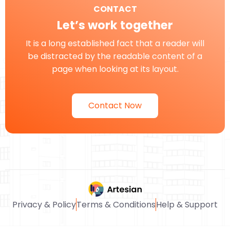
CONTACT
Let’s work together
It is a long established fact that a reader will
be distracted by the readable content of a
page when looking at its layout.
Contact Now
Privacy & Policy
Terms & Conditions
Help & Support