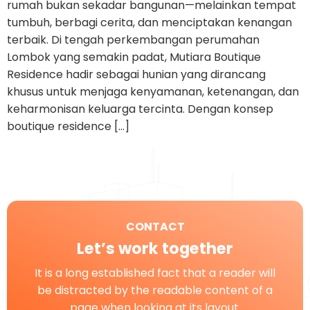
rumah bukan sekadar bangunan—melainkan tempat
tumbuh, berbagi cerita, dan menciptakan kenangan
terbaik. Di tengah perkembangan perumahan
Lombok yang semakin padat, Mutiara Boutique
Residence hadir sebagai hunian yang dirancang
khusus untuk menjaga kenyamanan, ketenangan, dan
keharmonisan keluarga tercinta. Dengan konsep
boutique residence […]
CONTACT
Let’s work together
It is a long established fact that a reader will
be distracted by the readable content of a
page when looking at its layout.